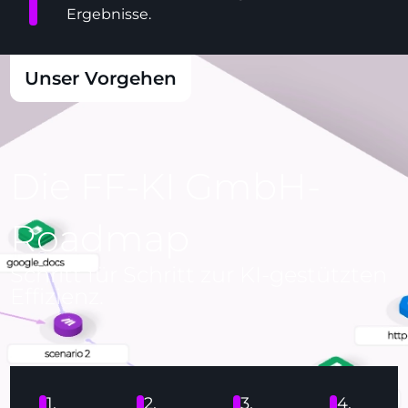
Ergebnisse.
Unser Vorgehen
Die FF-KI GmbH-
Roadmap
Schritt für Schritt zur KI-gestützten
Effizienz.
1.
2.
3.
4.