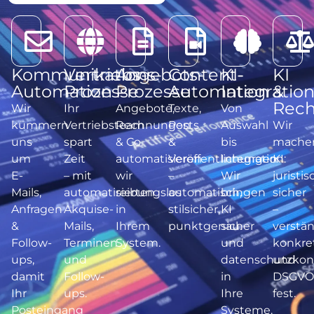
Kommunikations-
Vertriebs-
Angebots-
Content-
KI-
​KI
Automation
Prozesse
Prozesse
Automation
Integratio
&
Rech
Wir
Ihr
Angebote,
Texte,
Von
kümmern
Vertriebsteam
Rechnungen
Posts
Auswahl
Wir
uns
spart
& Co.
&
bis
mache
um
Zeit
automatisieren
Veröffentlichungen
Integration:
KI
E-
– mit
wir
–
Wir
juristis
Mails,
automatisierten
reibungslos
automatisch,
bringen
sicher
Anfragen
Akquise-
in
stilsicher,
KI
–
&
Mails,
Ihrem
punktgenau.
sicher
verstän
Follow-
Terminen
System.
und
konkre
ups,
und
datenschutzkon
und
damit
Follow-
in
DSGVO
Ihr
ups.
Ihre
fest.
Posteingang
Systeme.