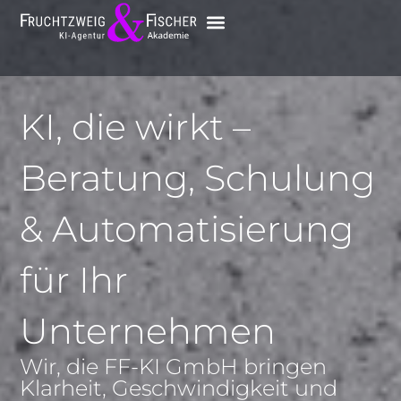
KI, die wirkt –
Beratung, Schulung
& Automatisierung
für Ihr
Unternehmen
Wir, die FF-KI GmbH bringen
Klarheit, Geschwindigkeit und