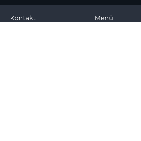
Kontakt
Menü
FF-KI GmbH
KI
Beratung
Büro – Bergwaldstr. 4
Leistungen
88630 Pfullendorf
Schulungen
Jetzt Termin buchen
Team
Blog
Kontakt
Folge uns
Sebastian
Jörg Fischer
Fruchtzweig
© 2026 Fruchtzweig & Fischer. Alle Rechte vorbehalten.