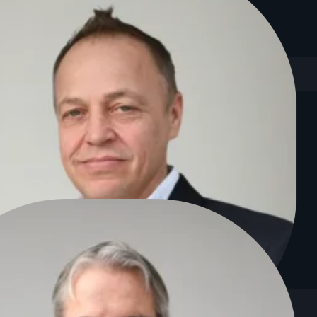
und Dozent bringt er tiefes Know-how in IT, Projektmanagement und
tomatisierungspotenziale auf und integriert KI-Lösungen effizient 