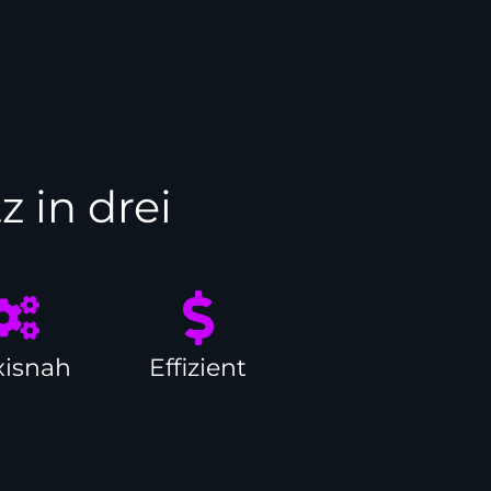
 in drei
xisnah
Effizient