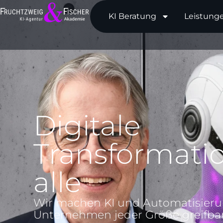
KI Beratung
Leistung
Digitale
Transformatio
alle
Wir machen KI und Automatisieru
Unternehmen jeder Größe greifbar