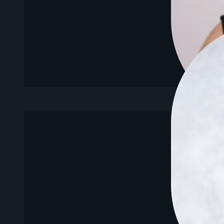
dafür, dass Kun
Warunee bringt analytische Stärke und S
Wa
p
Webauftritten sowie der Entwicklung 
Stefan verbindet KI-Beratung mit modern