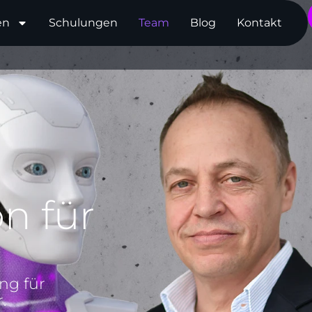
en
Schulungen
Team
Blog
Kontakt
n für
ng für
.