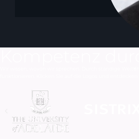
Kompetenz durc
KI
Wir wissen, wovon wir sprechen. Durch ständige Weiterb
funktionieren. Klicken Sie auf die Logos und entdecken S