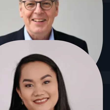
astian Fruchtzweig
KI-Berater & Automatisierungs-Experte
, dass Unternehmen digital sichtbar bleiben – smarter durch KI.
em Marketing. Er konzipiert Workshops, schult Teams praxisnah und 
Jörg Fischer